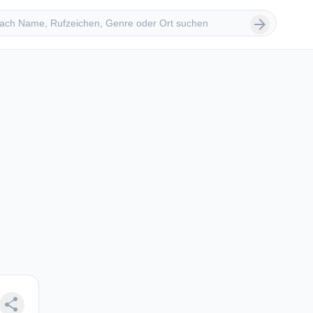
 suchen
arrow_forward
share