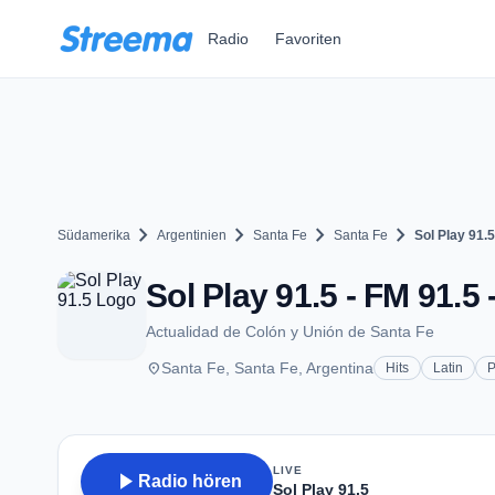
Zum Hauptinhalt springen
Radio
Favoriten
chevron_right
chevron_right
chevron_right
chevron_right
Südamerika
Argentinien
Santa Fe
Santa Fe
Sol Play 91.5
Sol Play 91.5 - FM 91.5 
Actualidad de Colón y Unión de Santa Fe
place
Santa Fe, Santa Fe, Argentina
Hits
Latin
LIVE
play_arrow
Radio hören
Sol Play 91.5