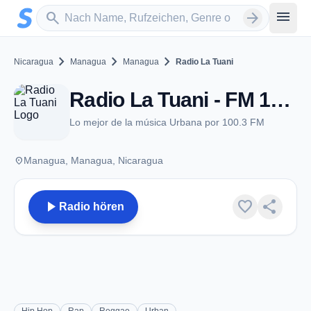
Zum Hauptinhalt springen
Sender suchen
menu
search
arrow_forward
chevron_right
chevron_right
chevron_right
Nicaragua
Managua
Managua
Radio La Tuani
Radio La Tuani - FM 100.3 - Managua
Lo mejor de la música Urbana por 100.3 FM
place
Managua, Managua, Nicaragua
play_arrow
favorite
share
Radio hören