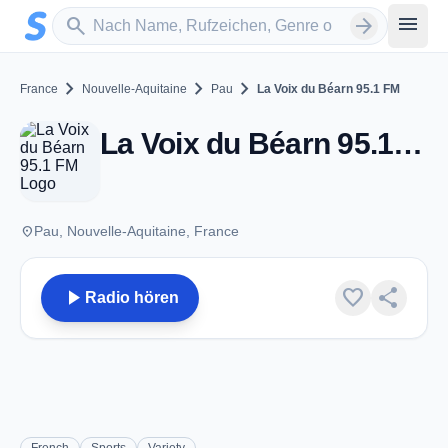
Zum Hauptinhalt springen
Sender suchen
menu
search
arrow_forward
chevron_right
chevron_right
chevron_right
France
Nouvelle-Aquitaine
Pau
La Voix du Béarn 95.1 FM
La Voix du Béarn 95.1 FM - FM 95.1 - Pau
place
Pau, Nouvelle-Aquitaine, France
play_arrow
favorite
share
Radio hören