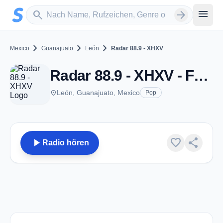
Zum Hauptinhalt springen
Sender suchen
menu
search
arrow_forward
chevron_right
chevron_right
chevron_right
Mexico
Guanajuato
León
Radar 88.9 - XHXV
Radar 88.9 - XHXV - FM 88.9 - León, GT
place
León, Guanajuato, Mexico
Pop
play_arrow
favorite
share
Radio hören