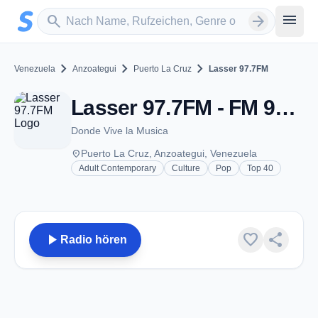
Zum Hauptinhalt springen
Sender suchen
menu
search
arrow_forward
chevron_right
chevron_right
chevron_right
Venezuela
Anzoategui
Puerto La Cruz
Lasser 97.7FM
Lasser 97.7FM - FM 97.7 - Puerto La Cruz
Donde Vive la Musica
place
Puerto La Cruz, Anzoategui, Venezuela
Adult Contemporary
Culture
Pop
Top 40
play_arrow
favorite
share
Radio hören