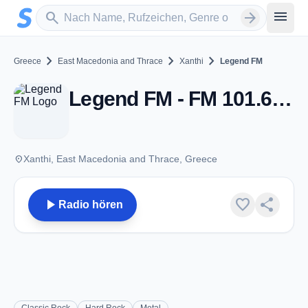
Zum Hauptinhalt springen
Sender suchen
menu
search
arrow_forward
chevron_right
chevron_right
chevron_right
Greece
East Macedonia and Thrace
Xanthi
Legend FM
Legend FM - FM 101.6 - Xanthi
place
Xanthi, East Macedonia and Thrace, Greece
play_arrow
favorite
share
Radio hören