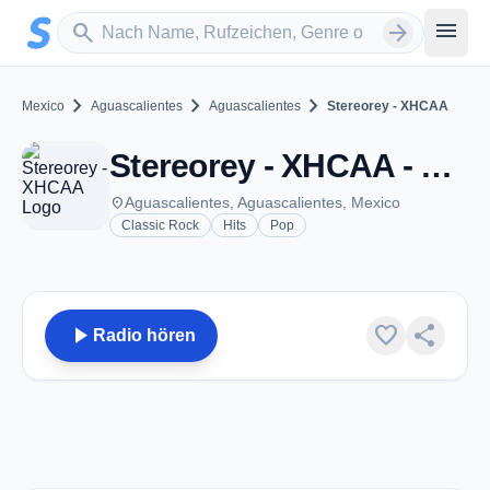
Zum Hauptinhalt springen
Sender suchen
menu
search
arrow_forward
chevron_right
chevron_right
chevron_right
Mexico
Aguascalientes
Aguascalientes
Stereorey - XHCAA
Stereorey - XHCAA - FM 100.9 - Aguascalientes, AG
place
Aguascalientes, Aguascalientes, Mexico
Classic Rock
Hits
Pop
play_arrow
favorite
share
Radio hören