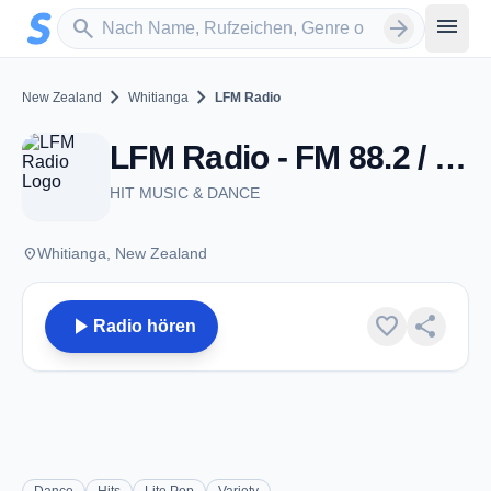
Zum Hauptinhalt springen
Sender suchen
menu
search
arrow_forward
chevron_right
chevron_right
New Zealand
Whitianga
LFM Radio
LFM Radio - FM 88.2 / 107.4 - Whitianga
HIT MUSIC & DANCE
place
Whitianga, New Zealand
play_arrow
favorite
share
Radio hören