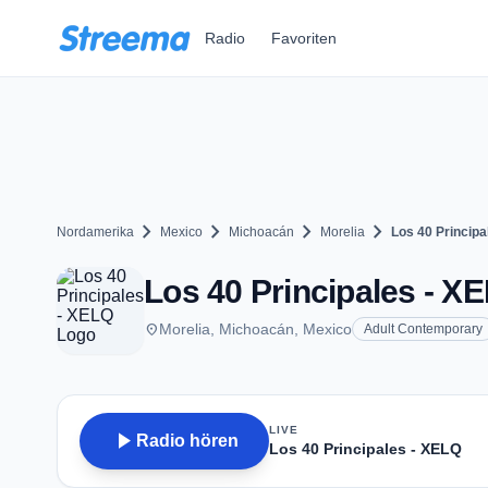
Zum Hauptinhalt springen
Radio
Favoriten
chevron_right
chevron_right
chevron_right
chevron_right
Nordamerika
Mexico
Michoacán
Morelia
Los 40 Principa
Los 40 Principales - XE
place
Morelia, Michoacán, Mexico
Adult Contemporary
LIVE
play_arrow
Radio hören
Los 40 Principales - XELQ