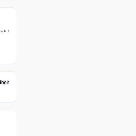
ic on
iben