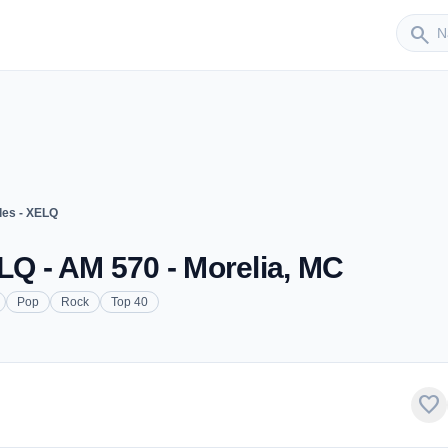
Sender
search
les - XELQ
LQ - AM 570 - Morelia, MC
Pop
Rock
Top 40
favorite