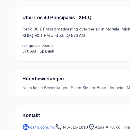
Über Los 40 Principales - XELQ
Retro 90.1 FM is broadcasting over the air in Morelia, M
XHLQ 90.1 FM and XELQ 570 AM
FREQUENZ
SPRACHE
570 AM
Spanish
Hörerbewertungen
Noch keine Bewertungen. Seien Sie der Erste, der seine Me
Kontakt
language
call
location_on
los40.com.mx
443-315-1810
Agua # 78, col. Pr