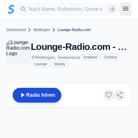
Zum Hauptinhalt springen
Sender suchen
menu
search
arrow_forward
chevron_right
chevron_right
Switzerland
Wettingen
Lounge-Radio.com
Lounge-Radio.com - Wettingen
place
Wettingen, Switzerland
Ambient
Chillout
Lounge
Variety
play_arrow
favorite
share
Radio hören