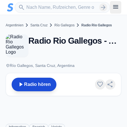
Zum Hauptinhalt springen
Sender suchen
menu
search
arrow_forward
chevron_right
chevron_right
chevron_right
Argentinien
Santa Cruz
Río Gallegos
Radio Rio Gallegos
Radio Rio Gallegos - AM 680 - Río Gallegos
place
Río Gallegos, Santa Cruz, Argentina
play_arrow
favorite
share
Radio hören