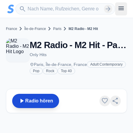
Zum Hauptinhalt springen
Sender suchen
menu
search
arrow_forward
chevron_right
chevron_right
chevron_right
France
Île-de-France
Paris
M2 Radio - M2 Hit
M2 Radio - M2 Hit - Paris
Only Hits
place
Paris, Île-de-France, France
Adult Contemporary
Pop
Rock
Top 40
play_arrow
favorite
share
Radio hören