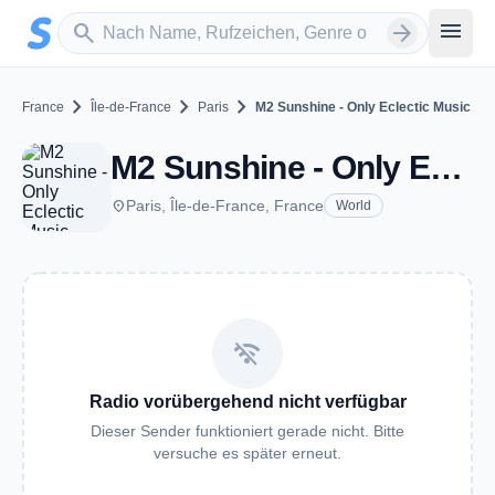
Zum Hauptinhalt springen
Sender suchen
menu
search
arrow_forward
chevron_right
chevron_right
chevron_right
France
Île-de-France
Paris
M2 Sunshine - Only Eclectic Music
M2 Sunshine - Only Eclectic Music - Paris
place
Paris, Île-de-France, France
World
wifi_off
Radio vorübergehend nicht verfügbar
Dieser Sender funktioniert gerade nicht. Bitte
versuche es später erneut.