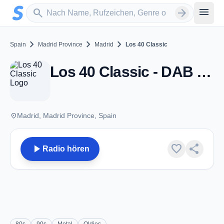
Zum Hauptinhalt springen
Sender suchen
menu
search
arrow_forward
chevron_right
chevron_right
chevron_right
Spain
Madrid Province
Madrid
Los 40 Classic
Los 40 Classic - DAB 11B - Madrid
place
Madrid, Madrid Province, Spain
play_arrow
favorite
share
Radio hören