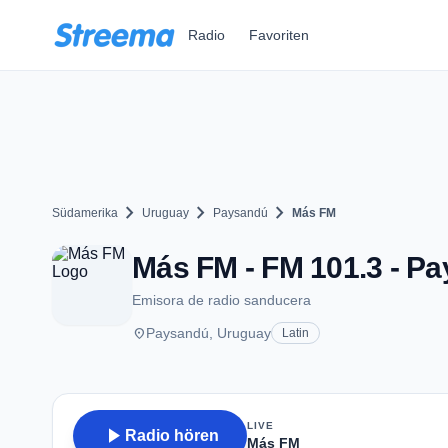
Zum Hauptinhalt springen
Radio
Favoriten
chevron_right
chevron_right
chevron_right
Südamerika
Uruguay
Paysandú
Más FM
Más FM - FM 101.3 - P
Emisora de radio sanducera
place
Paysandú, Uruguay
Latin
LIVE
play_arrow
Radio hören
Más FM