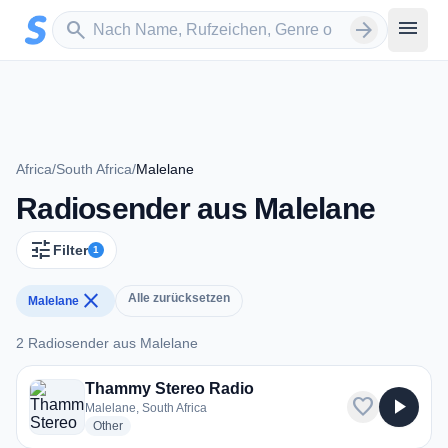
Zum Hauptinhalt springen
Sender suchen
menu
search
arrow_forward
Africa
/
South Africa
/
Malelane
Radiosender aus Malelane
tune
Filter
1
close
Alle zurücksetzen
Malelane
2 Radiosender aus Malelane
2 Radiosender aus Malelane
Thammy Stereo Radio
favorite
play_arrow
Malelane, South Africa
radio stations
Other