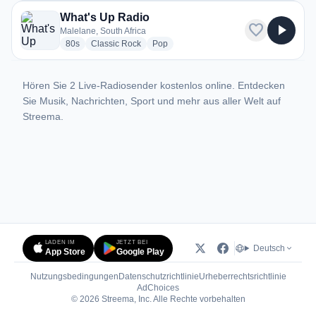
What's Up Radio
favorite
play_arrow
Malelane, South Africa
radio stations
radio stations
radio stations
80s
Classic Rock
Pop
Hören Sie 2 Live-Radiosender kostenlos online. Entdecken
Sie Musik, Nachrichten, Sport und mehr aus aller Welt auf
Streema.
LADEN IM
JETZT BEI
Deutsch
App Store
Google Play
Nutzungsbedingungen
Datenschutzrichtlinie
Urheberrechtsrichtlinie
(öffnet in neuem Tab)
AdChoices
© 2026 Streema, Inc. Alle Rechte vorbehalten