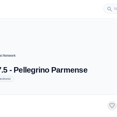
Sender
search
si Network
7.5 - Pellegrino Parmense
ectronic
favorite