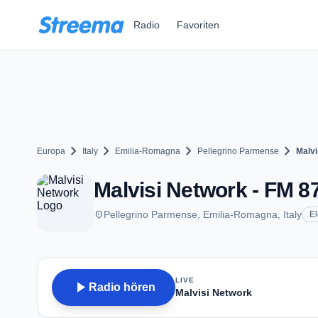
Zum Hauptinhalt springen
Radio
Favoriten
chevron_right
chevron_right
chevron_right
chevron_right
Europa
Italy
Emilia-Romagna
Pellegrino Parmense
Malvi
Malvisi Network - FM 8
place
Pellegrino Parmense, Emilia-Romagna, Italy
El
LIVE
play_arrow
Radio hören
Malvisi Network