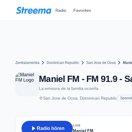
Zum Hauptinhalt springen
Radio
Favoriten
chevron_right
chevron_right
chevron_right
Zentralamerika
Dominican Republic
San Jose de Ocoa
Mani
Maniel FM - FM 91.9 - 
La emisora de la familia ocoeña
place
San Jose de Ocoa, Dominican Republic
Spanis
LIVE
play_arrow
Radio hören
Maniel FM