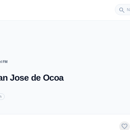
Sender
search
el FM
San Jose de Ocoa
h
favorite