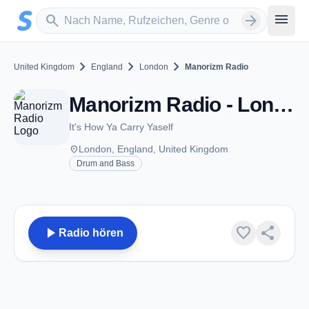
Zum Hauptinhalt springen
Sender suchen
menu
search
arrow_forward
chevron_right
chevron_right
chevron_right
United Kingdom
England
London
Manorizm Radio
Manorizm Radio - London
It's How Ya Carry Yaself
place
London, England, United Kingdom
Drum and Bass
play_arrow
favorite
share
Radio hören