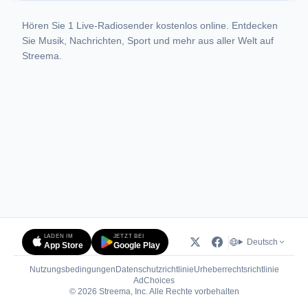
Hören Sie 1 Live-Radiosender kostenlos online. Entdecken
Sie Musik, Nachrichten, Sport und mehr aus aller Welt auf
Streema.
LADEN IM
JETZT BEI
Deutsch
App Store
Google Play
Nutzungsbedingungen
Datenschutzrichtlinie
Urheberrechtsrichtlinie
(öffnet in neuem Tab)
AdChoices
© 2026 Streema, Inc. Alle Rechte vorbehalten