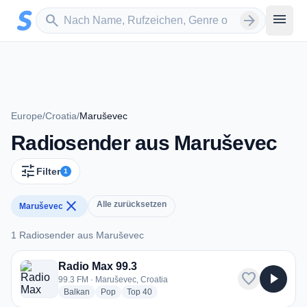
Zum Hauptinhalt springen
Sender suchen
menu
search
arrow_forward
Europe
/
Croatia
/
Maruševec
Radiosender aus Maruševec
tune
Filter
1
close
Alle zurücksetzen
Maruševec
1 Radiosender aus Maruševec
1 Radiosender aus Maruševec
Radio Max 99.3
favorite
play_arrow
99.3 FM · Maruševec, Croatia
radio stations
radio stations
radio stations
Balkan
Pop
Top 40