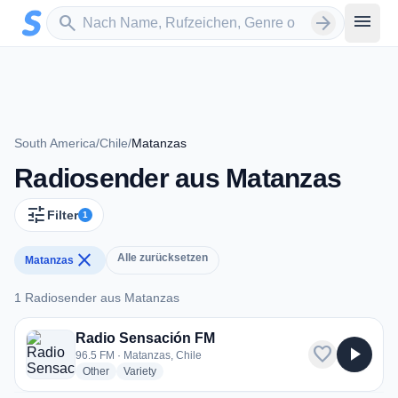
Zum Hauptinhalt springen
Sender suchen
menu
search
arrow_forward
South America
/
Chile
/
Matanzas
Radiosender aus Matanzas
tune
Filter
1
close
Alle zurücksetzen
Matanzas
1 Radiosender aus Matanzas
1 Radiosender aus Matanzas
Radio Sensación FM
favorite
play_arrow
96.5 FM · Matanzas, Chile
radio stations
radio stations
Other
Variety