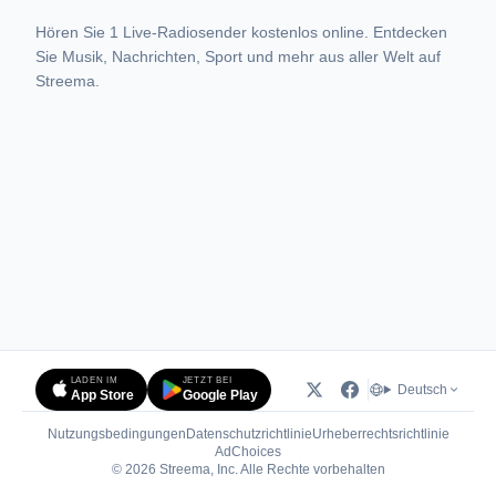
Hören Sie 1 Live-Radiosender kostenlos online. Entdecken
Sie Musik, Nachrichten, Sport und mehr aus aller Welt auf
Streema.
LADEN IM
JETZT BEI
Deutsch
App Store
Google Play
Nutzungsbedingungen
Datenschutzrichtlinie
Urheberrechtsrichtlinie
(öffnet in neuem Tab)
AdChoices
© 2026 Streema, Inc. Alle Rechte vorbehalten