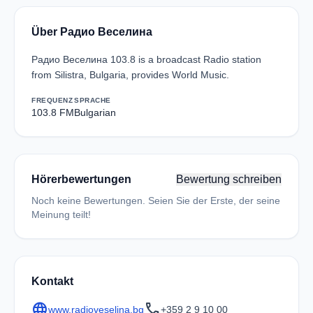
Über Радио Веселина
Радио Веселина 103.8 is a broadcast Radio station
from Silistra, Bulgaria, provides World Music.
FREQUENZ
SPRACHE
103.8 FM
Bulgarian
Hörerbewertungen
Bewertung schreiben
Noch keine Bewertungen. Seien Sie der Erste, der seine
Meinung teilt!
Kontakt
language
call
www.radioveselina.bg
+359 2 9 10 00