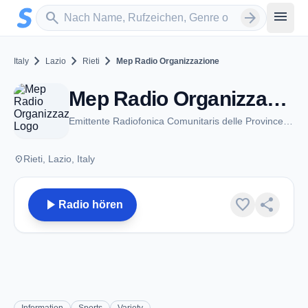
Zum Hauptinhalt springen
Sender suchen
menu
search
arrow_forward
chevron_right
chevron_right
chevron_right
Italy
Lazio
Rieti
Mep Radio Organizzazione
Mep Radio Organizzazione - FM 95.30 - Rieti
Emittente Radiofonica Comunitaris delle Province di Rieti e Perugia
place
Rieti, Lazio, Italy
play_arrow
favorite
share
Radio hören