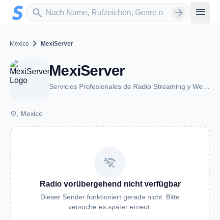
Zum Hauptinhalt springen
Sender suchen
menu
search
arrow_forward
chevron_right
Mexico
MexiServer
MexiServer
Servicios Profesionales de Radio Streaming y Web Hosting en México
place
, Mexico
wifi_off
Radio vorübergehend nicht verfügbar
Dieser Sender funktioniert gerade nicht. Bitte
versuche es später erneut.