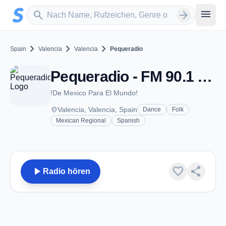
Zum Hauptinhalt springen
Sender suchen
menu
search
arrow_forward
chevron_right
chevron_right
chevron_right
Spain
Valencia
Valencia
Pequeradio
Pequeradio - FM 90.1 - Valencia
!De Mexico Para El Mundo!
place
Valencia, Valencia, Spain
Dance
Folk
Mexican Regional
Spanish
play_arrow
favorite
share
Radio hören