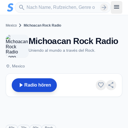
Zum Hauptinhalt springen
Sender suchen
menu
search
arrow_forward
chevron_right
Mexico
Michoacan Rock Radio
Michoacan Rock Radio
Uniendo al mundo a través del Rock.
place
, Mexico
play_arrow
favorite
share
Radio hören