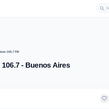
Sender
search
nium 106.7 FM
 106.7 - Buenos Aires
favorite