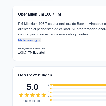
Über Milenium 106.7 FM
FM Milenium 106.7 es una emisora de Buenos Aires que co
orientada al periodismo de calidad. Su programación aborda
cultura, junto con espacios musicales y conteni…
Mehr anzeigen
FREQUENZ
SPRACHE
106.7 FM
Español
Hörerbewertungen
5.0
5
star
4
star
3
star
star
star
star
star
star
2
star
1
star
8 Bewertungen