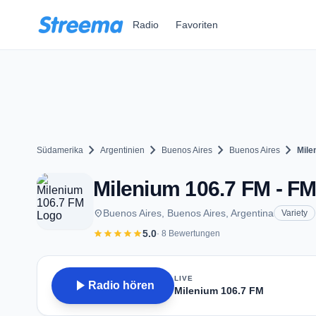
Zum Hauptinhalt springen
Radio
Favoriten
chevron_right
chevron_right
chevron_right
chevron_right
Südamerika
Argentinien
Buenos Aires
Buenos Aires
Mile
Milenium 106.7 FM - FM
place
Buenos Aires, Buenos Aires, Argentina
Variety
star
star
star
star
star
5.0
· 8 Bewertungen
LIVE
play_arrow
Radio hören
Milenium 106.7 FM