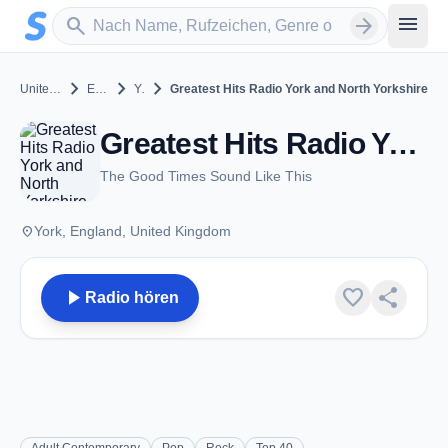
Zum Hauptinhalt springen
Sender suchen
menu
search
arrow_forward
chevron_right
chevron_right
chevron_right
United Kingdom
England
York
Greatest Hits Radio York and North Yorkshire
Greatest Hits Radio York and North Yorkshire - FM 104.7 - York
The Good Times Sound Like This
place
York, England, United Kingdom
play_arrow
favorite
share
Radio hören