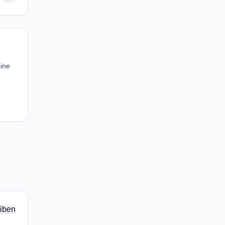
aine
iben