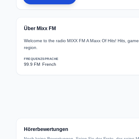
Über Mixx FM
Welcome to the radio MIXX FM A Maxx Of Hits! Hits, games,
region.
FREQUENZ
SPRACHE
99.9 FM
French
Hörerbewertungen
Noch keine Bewertungen. Seien Sie der Erste, der seine Me