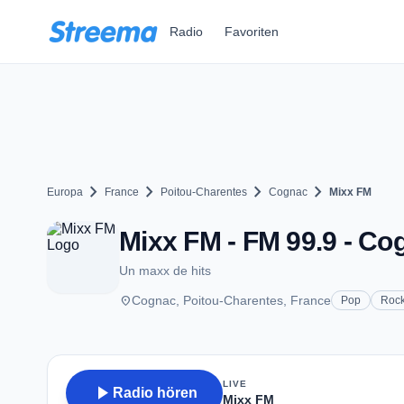
Zum Hauptinhalt springen
Radio
Favoriten
chevron_right
chevron_right
chevron_right
chevron_right
Europa
France
Poitou-Charentes
Cognac
Mixx FM
Mixx FM - FM 99.9 - Co
Un maxx de hits
place
Cognac, Poitou-Charentes, France
Pop
Roc
LIVE
play_arrow
Radio hören
Mixx FM