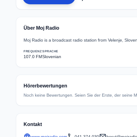
Über Moj Radio
Moj Radio is a broadcast radio station from Velenje, Sloven
FREQUENZ
SPRACHE
107.0 FM
Slovenian
Hörerbewertungen
Noch keine Bewertungen. Seien Sie der Erste, der seine Me
Kontakt
language
call
mail
www.mojradio.com
041 374 030
borut@mojradi