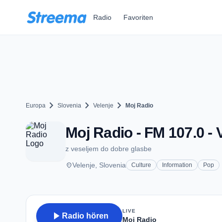
Zum Hauptinhalt springen
Radio
Favoriten
chevron_right
chevron_right
chevron_right
Europa
Slovenia
Velenje
Moj Radio
Moj Radio - FM 107.0 - 
z veseljem do dobre glasbe
place
Velenje, Slovenia
Culture
Information
Pop
LIVE
play_arrow
Radio hören
Moj Radio