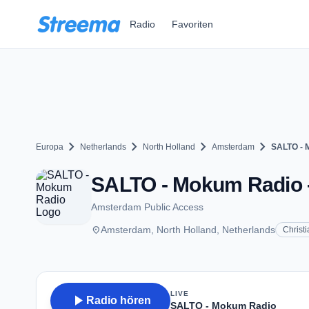
Zum Hauptinhalt springen
Radio
Favoriten
chevron_right
chevron_right
chevron_right
chevron_right
Europa
Netherlands
North Holland
Amsterdam
SALTO - 
SALTO - Mokum Radio 
Amsterdam Public Access
place
Amsterdam, North Holland, Netherlands
Christ
LIVE
play_arrow
Radio hören
SALTO - Mokum Radio