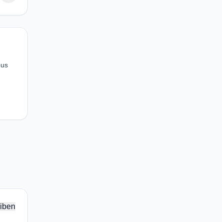
ous
iben