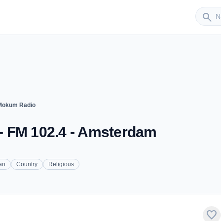
Sender
search
Mokum Radio
- FM 102.4 - Amsterdam
ian
Country
Religious
favorite