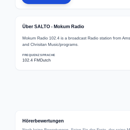
Über SALTO - Mokum Radio
Mokum Radio 102.4 is a broadcast Radio station from Amst
and Chrisitan Music/programs.
FREQUENZ
SPRACHE
102.4 FM
Dutch
Hörerbewertungen
Noch keine Bewertungen. Seien Sie der Erste, der seine Me