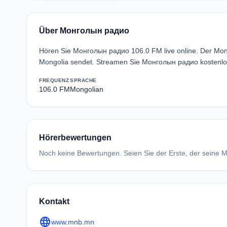
Über Монголын радио
Hören Sie Монголын радио 106.0 FM live online. Der Mon
Mongolia sendet. Streamen Sie Монголын радио kostenlos
FREQUENZ
SPRACHE
106.0 FM
Mongolian
Hörerbewertungen
Noch keine Bewertungen. Seien Sie der Erste, der seine Me
Kontakt
language
www.mnb.mn