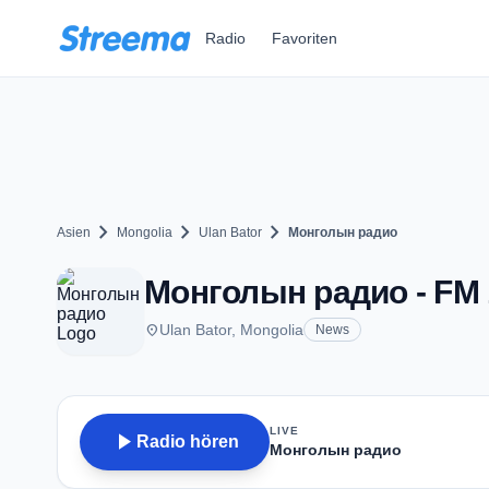
Zum Hauptinhalt springen
Radio
Favoriten
chevron_right
chevron_right
chevron_right
Asien
Mongolia
Ulan Bator
Монголын радио
Монголын радио - FM 1
place
Ulan Bator, Mongolia
News
LIVE
play_arrow
Radio hören
Монголын радио