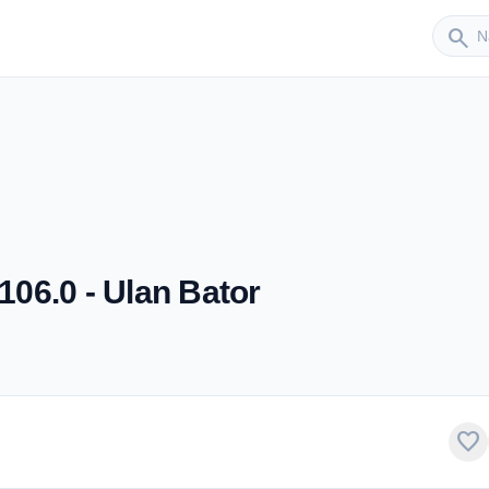
Sender
search
06.0 - Ulan Bator
favorite