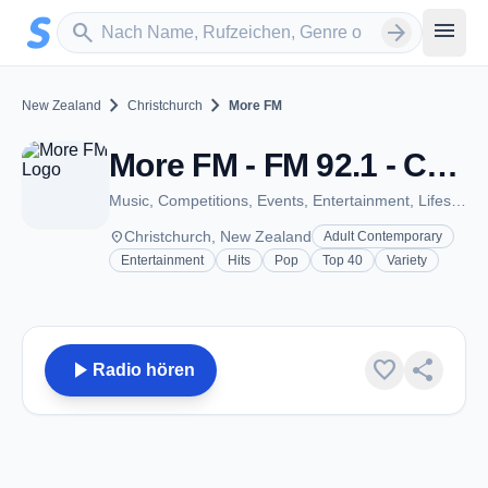
Zum Hauptinhalt springen
Sender suchen
menu
search
arrow_forward
chevron_right
chevron_right
New Zealand
Christchurch
More FM
More FM - FM 92.1 - Christchurch
Music, Competitions, Events, Entertainment, Lifestyle, News and MORE!
place
Christchurch, New Zealand
Adult Contemporary
Entertainment
Hits
Pop
Top 40
Variety
play_arrow
favorite
share
Radio hören