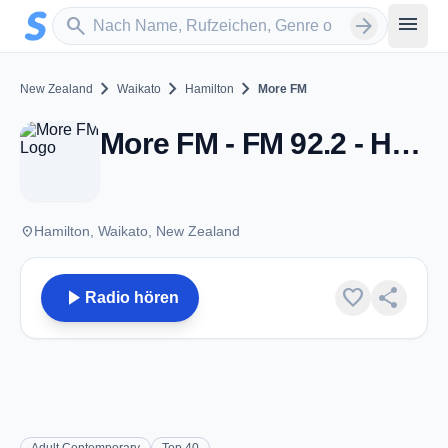
Zum Hauptinhalt springen
Sender suchen
menu
search
arrow_forward
chevron_right
chevron_right
chevron_right
New Zealand
Waikato
Hamilton
More FM
More FM - FM 92.2 - Hamilton
place
Hamilton, Waikato, New Zealand
play_arrow
favorite
share
Radio hören