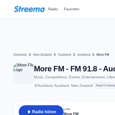
Zum Hauptinhalt springen
Radio
Favoriten
chevron_right
chevron_right
chevron_right
chevron_right
Ozeanien
New Zealand
Auckland
Auckland
More FM
More FM - FM 91.8 - Au
Music, Competitions, Events, Entertainment, Lif
place
Auckland, Auckland, New Zealand
Adult Contem
LIVE
play_arrow
Radio hören
More FM