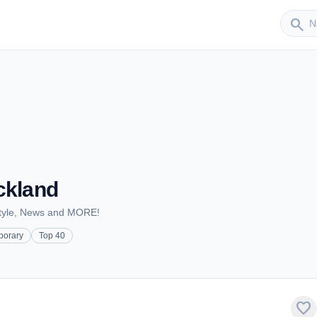
Sender
search
ckland
estyle, News and MORE!
porary
Top 40
favorite