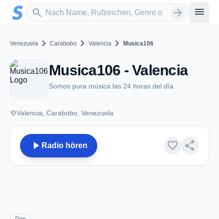
Zum Hauptinhalt springen
Sender suchen
menu
search
arrow_forward
chevron_right
chevron_right
chevron_right
Venezuela
Carabobo
Valencia
Musica106
Musica106 - Valencia
Somos pura música las 24 horas del día
place
Valencia, Carabobo, Venezuela
play_arrow
favorite
share
Radio hören