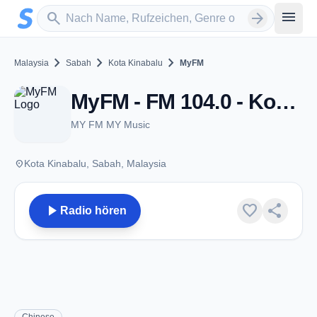
Zum Hauptinhalt springen
Sender suchen
menu
search
arrow_forward
chevron_right
chevron_right
chevron_right
Malaysia
Sabah
Kota Kinabalu
MyFM
MyFM - FM 104.0 - Kota Kinabalu
MY FM MY Music
place
Kota Kinabalu, Sabah, Malaysia
play_arrow
favorite
share
Radio hören