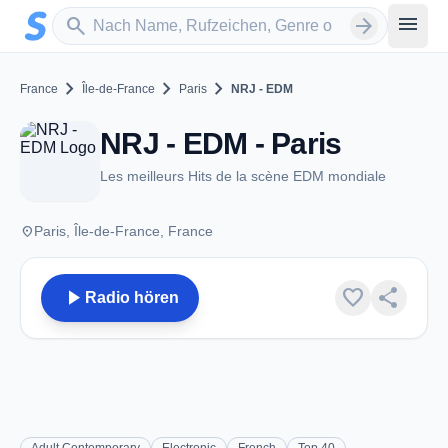
Zum Hauptinhalt springen
Sender suchen
menu
search
arrow_forward
chevron_right
chevron_right
chevron_right
France
Île-de-France
Paris
NRJ - EDM
NRJ - EDM - Paris
Les meilleurs Hits de la scène EDM mondiale
place
Paris, Île-de-France, France
play_arrow
favorite
share
Radio hören