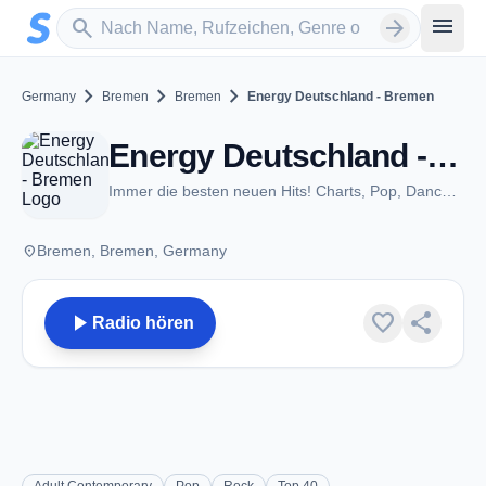
Zum Hauptinhalt springen
Sender suchen
menu
search
arrow_forward
chevron_right
chevron_right
chevron_right
Germany
Bremen
Bremen
Energy Deutschland - Bremen
Energy Deutschland - Bremen - FM 89.8 - Bremen
Immer die besten neuen Hits! Charts, Pop, Dance, House & Electro.
place
Bremen, Bremen, Germany
play_arrow
favorite
share
Radio hören