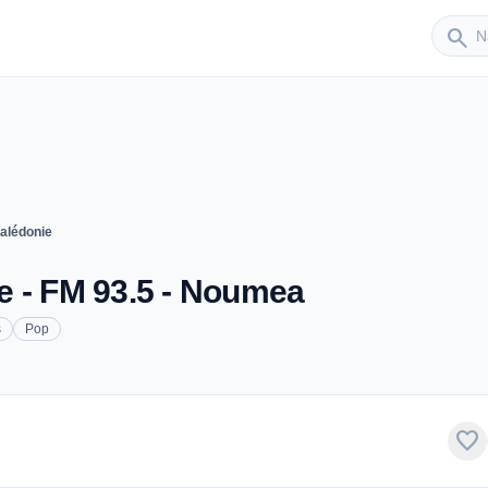
Sender
search
alédonie
e - FM 93.5 - Noumea
s
Pop
favorite