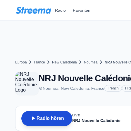
Zum Hauptinhalt springen
Radio
Favoriten
chevron_right
chevron_right
chevron_right
chevron_right
Europa
France
New Caledonia
Noumea
NRJ Nouvelle C
NRJ Nouvelle Calédoni
place
Noumea, New Caledonia, France
French
Hit
LIVE
play_arrow
Radio hören
NRJ Nouvelle Calédonie