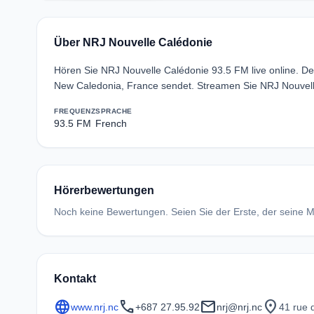
Über NRJ Nouvelle Calédonie
Hören Sie NRJ Nouvelle Calédonie 93.5 FM live online.
New Caledonia, France sendet. Streamen Sie NRJ Nouvell
FREQUENZ
SPRACHE
93.5 FM
French
Hörerbewertungen
Noch keine Bewertungen. Seien Sie der Erste, der seine Me
Kontakt
language
call
mail
location_on
www.nrj.nc
+687 27.95.92
nrj@nrj.nc
41 rue 