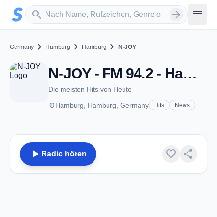
Zum Hauptinhalt springen
Sender suchen
menu
search
arrow_forward
chevron_right
chevron_right
chevron_right
Germany
Hamburg
Hamburg
N-JOY
N-JOY - FM 94.2 - Hamburg
Die meisten Hits von Heute
place
Hamburg, Hamburg, Germany
Hits
News
play_arrow
favorite
share
Radio hören