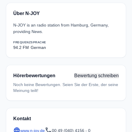
Über N-JOY
N-JOY is an radio station from Hamburg, Germany,
providing News.
FREQUENZ
SPRACHE
94.2 FM
German
Hörerbewertungen
Bewertung schreiben
Noch keine Bewertungen. Seien Sie der Erste, der seine
Meinung teilt!
Kontakt
language
call
www.n-joy.de
00 49 (040) 4156 - 0