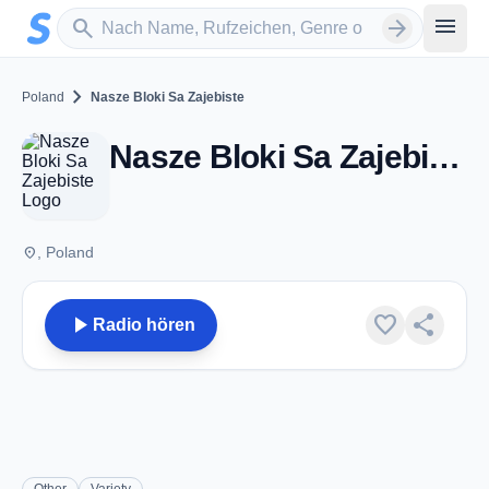
Zum Hauptinhalt springen
Sender suchen
menu
search
arrow_forward
chevron_right
Poland
Nasze Bloki Sa Zajebiste
Nasze Bloki Sa Zajebiste
place
, Poland
play_arrow
favorite
share
Radio hören