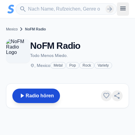
Zum Hauptinhalt springen
Sender suchen
menu
search
arrow_forward
chevron_right
Mexico
NoFM Radio
NoFM Radio
Todo Menos Miedo.
place
, Mexico
Metal
Pop
Rock
Variety
play_arrow
favorite
share
Radio hören