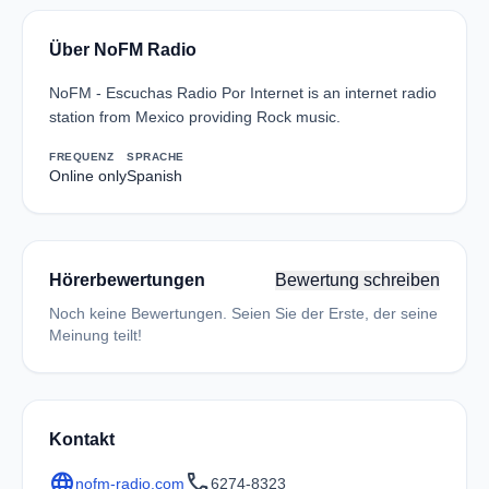
Über NoFM Radio
NoFM - Escuchas Radio Por Internet is an internet radio
station from Mexico providing Rock music.
FREQUENZ
SPRACHE
Online only
Spanish
Hörerbewertungen
Bewertung schreiben
Noch keine Bewertungen. Seien Sie der Erste, der seine
Meinung teilt!
Kontakt
language
call
nofm-radio.com
6274-8323