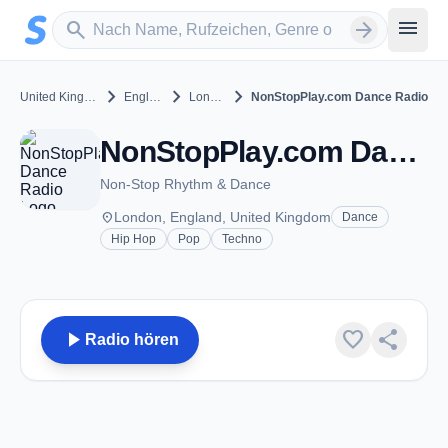
Zum Hauptinhalt springen
Sender suchen
menu
search
arrow_forward
chevron_right
chevron_right
chevron_right
United Kingdom
England
London
NonStopPlay.com Dance Radio
NonStopPlay.com Dance Radio - London
Non-Stop Rhythm & Dance
place
London, England, United Kingdom
Dance
Hip Hop
Pop
Techno
play_arrow
favorite
share
Radio hören