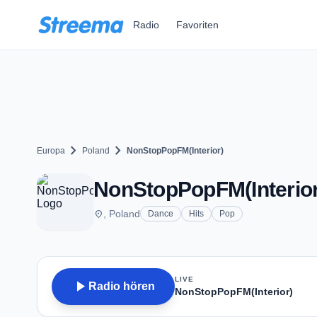
Zum Hauptinhalt springen
Radio
Favoriten
chevron_right
chevron_right
Europa
Poland
NonStopPopFM(Interior)
NonStopPopFM(Interior
place
, Poland
Dance
Hits
Pop
LIVE
play_arrow
Radio hören
NonStopPopFM(Interior)