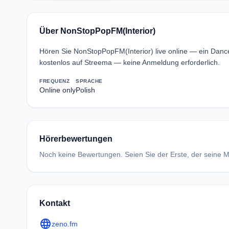
Über NonStopPopFM(Interior)
Hören Sie NonStopPopFM(Interior) live online — ein Dan
kostenlos auf Streema — keine Anmeldung erforderlich.
FREQUENZ
SPRACHE
Online only
Polish
Hörerbewertungen
Noch keine Bewertungen. Seien Sie der Erste, der seine Me
Kontakt
language
zeno.fm