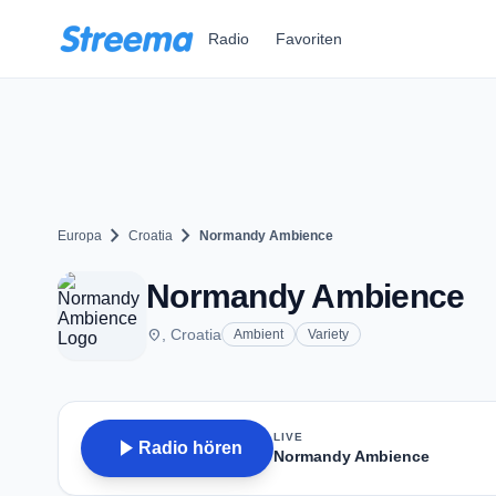
Zum Hauptinhalt springen
Radio
Favoriten
chevron_right
chevron_right
Europa
Croatia
Normandy Ambience
Normandy Ambience
place
, Croatia
Ambient
Variety
LIVE
play_arrow
Radio hören
Normandy Ambience