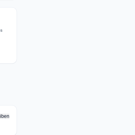
os
iben