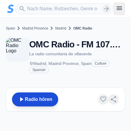
Zum Hauptinhalt springen
Sender suchen
menu
search
arrow_forward
chevron_right
chevron_right
chevron_right
Spain
Madrid Province
Madrid
OMC Radio
OMC Radio - FM 107.3 - Madrid
La radio comunitaria de villaverde
place
Madrid, Madrid Province, Spain
Culture
Spanish
play_arrow
favorite
share
Radio hören