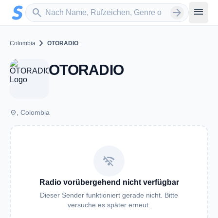
Zum Hauptinhalt springen
Sender suchen
menu
search
arrow_forward
chevron_right
Colombia
OTORADIO
OTORADIO
place
, Colombia
wifi_off
Radio vorübergehend nicht verfügbar
Dieser Sender funktioniert gerade nicht. Bitte
versuche es später erneut.