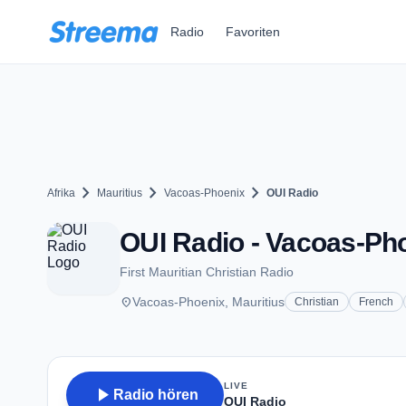
Zum Hauptinhalt springen
Radio
Favoriten
chevron_right
chevron_right
chevron_right
Afrika
Mauritius
Vacoas-Phoenix
OUI Radio
OUI Radio - Vacoas-Ph
First Mauritian Christian Radio
place
Vacoas-Phoenix, Mauritius
Christian
French
LIVE
play_arrow
Radio hören
OUI Radio