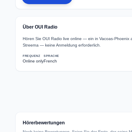
Über OUI Radio
Hören Sie OUI Radio live online — ein in Vacoas-Phoenix 
Streema — keine Anmeldung erforderlich.
FREQUENZ
SPRACHE
Online only
French
Hörerbewertungen
Noch keine Bewertungen. Seien Sie der Erste, der seine Me