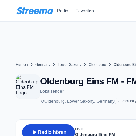
Zum Hauptinhalt springen
Radio
Favoriten
chevron_right
chevron_right
chevron_right
chevron_right
Europa
Germany
Lower Saxony
Oldenburg
Oldenburg E
Oldenburg Eins FM - FM
Lokalsender
place
Oldenburg, Lower Saxony, Germany
Communit
LIVE
play_arrow
Radio hören
Oldenburg Eins FM