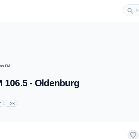
Sender
search
ins FM
 106.5 - Oldenburg
y
Folk
favorite