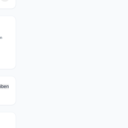
en
iben